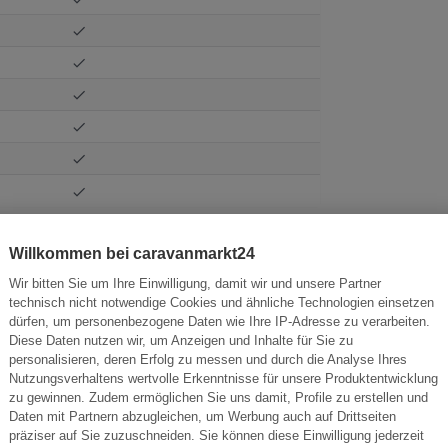
Willkommen bei caravanmarkt24
Wir bitten Sie um Ihre Einwilligung, damit wir und unsere Partner
technisch nicht notwendige Cookies und ähnliche Technologien einsetzen
dürfen, um personenbezogene Daten wie Ihre IP-Adresse zu verarbeiten.
Diese Daten nutzen wir, um Anzeigen und Inhalte für Sie zu
personalisieren, deren Erfolg zu messen und durch die Analyse Ihres
Nutzungsverhaltens wertvolle Erkenntnisse für unsere Produktentwicklung
zu gewinnen. Zudem ermöglichen Sie uns damit, Profile zu erstellen und
Daten mit Partnern abzugleichen, um Werbung auch auf Drittseiten
präziser auf Sie zuzuschneiden. Sie können diese Einwilligung jederzeit