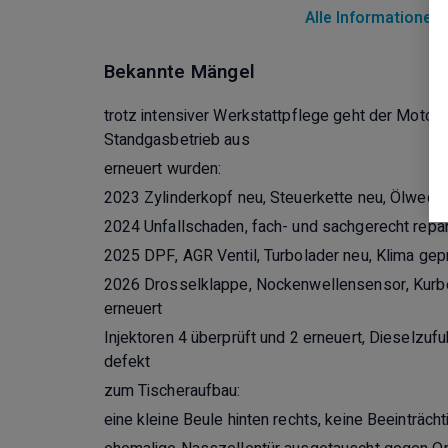
Alle Informationen
- Außenleuchte
- Bezüg für die Poster
- Matratze neu in 2025 nur 3 x benutzt
Bekannte Mängel
- Lattenrost Froli
- Bordkontrollsystem digital
trotz intensiver Werkstattpflege geht der Motor,
- Einstiegstufe Omnistor 12V
Standgasbetrieb aus
- Einstiegstür mit Moskitonetz
erneuert wurden:
- Fenster im Alkoven klappbar r. und l.
2023 Zylinderkopf neu, Steuerkette neu, Ölwech
- Panorama Dachhaube Seitz Heki I mit Drehkurb
2024 Unfallschaden, fach- und sachgerecht repar
- Radio und CD + Außenantenne
2025 DPF, AGR Ventil, Turbolader neu, Klima gepr
- SAT Anlage Caro Digital vollautomatisch
- Fernseher 15 Zoll inkl. Wandhalter
2026 Drosselklappe, Nockenwellensensor, Kur
- 2 x Solaranlage (insgesamt 200 W)
erneuert
- Trigas Alarmanlage
Injektoren 4 überprüft und 2 erneuert, Dieselzuf
- ALDE 3010 Heizung, inkl. Fußboden- und Alko
defekt
- Küche: 2 Flammenherd, Ablagefläche klappbar,
zum Tischeraufbau:
Dometic Kühlschrank RM 7361 L
eine kleine Beule hinten rechts, keine Beeinträch
- Waschraum: Duschtasse beheizt, Handtuchheiz