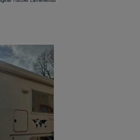
ginal Tischer Lamellentür
ptop etc.
 Schlafplatz)
le gestanden, wurde selten bewegt. Der