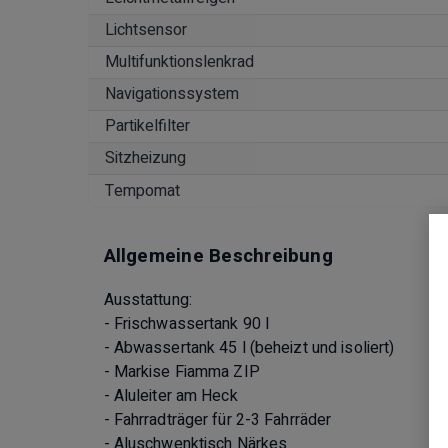
Lichtsensor
Multifunktionslenkrad
Navigationssystem
Partikelfilter
Sitzheizung
Tempomat
Allgemeine Beschreibung
Ausstattung:
- Frischwassertank 90 l
- Abwassertank 45 l (beheizt und isoliert)
- Markise Fiamma ZIP
- Aluleiter am Heck
- Fahrradträger für 2-3 Fahrräder
- Aluschwenktisch Närkes