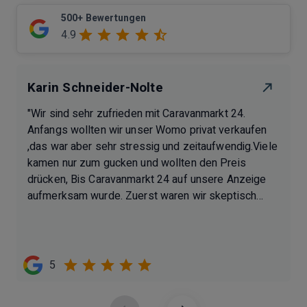
500+ Bewertungen
4.9
Karin Schneider-Nolte
"Wir sind sehr zufrieden mit Caravanmarkt 24.
Anfangs wollten wir unser Womo privat verkaufen
,das war aber sehr stressig und zeitaufwendig.Viele
kamen nur zum gucken und wollten den Preis
drücken, Bis Caravanmarkt 24 auf unsere Anzeige
aufmerksam wurde. Zuerst waren wir skeptisch
haben uns aber dann doch dafür entschlossen und
auch nicht bereut.Der Verkauf ging reibungslos und
schnell, Das Womo wurde abgeholt ,Geld war
ruckzuck auf dem Konto ‚ alles bestens.
5
K.Schneider-Nolte"