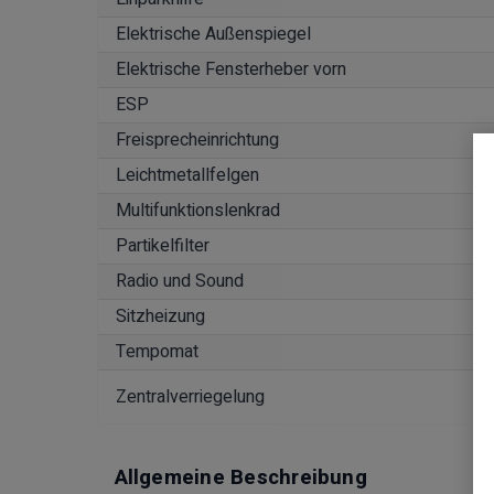
Elektrische Außenspiegel
Elektrische Fensterheber vorn
ESP
Freisprecheinrichtung
Leichtmetallfelgen
Multifunktionslenkrad
Partikelfilter
Radio und Sound
Sitzheizung
Tempomat
Zentralverriegelung
Allgemeine Beschreibung