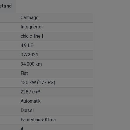
stand
Carthago
Integrierter
chic c-line I
4.9 LE
07/2021
34.000 km
Fiat
130 kW (177 PS)
2287 cm³
Automatik
Diesel
Fahrerhaus-Klima
4