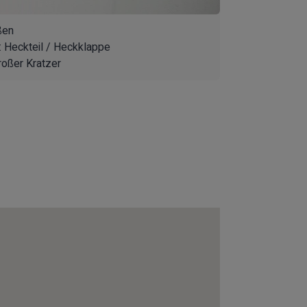
ßen
: Heckteil / Heckklappe
roßer Kratzer