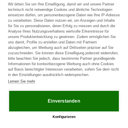
senden.
Wir bitten Sie um Ihre Einwilligung, damit wir und unsere Partner
technisch nicht notwendige Cookies und ähnliche Technologien
einsetzen dürfen, um personenbezogene Daten wie Ihre IP-Adresse
Frage an den Fahrzeughalter stellen
zu verarbeiten. Diese Daten nutzen wir, um Anzeigen und Inhalte
für Sie zu personalisieren, deren Erfolg zu messen und durch die
Analyse Ihres Nutzungsverhaltens wertvolle Erkenntnisse für
unsere Produktentwicklung zu gewinnen. Zudem ermöglichen Sie
uns damit, Profile zu erstellen und Daten mit Partnern
abzugleichen, um Werbung auch auf Drittseiten präziser auf Sie
zuzuschneiden. Sie können diese Einwilligung jederzeit widerrufen;
bitte beachten Sie jedoch, dass bestimmte Partner grundlegende
Informationen für kontextbezogene Werbung auch ohne Cookies
auf Basis berechtigter Interessen verarbeiten, sofern Sie dem nicht
in den Einstellungen ausdrücklich widersprechen.
Plattform
Lernen Sie mehr
Unternehmen
Rechtliches
Startseite
Über uns
AGB
Kaufen
Kontakt
Datenschutz
Einverstanden
Verkaufen
Ratgeber
Impressum
Häufige Fragen
Jobs
Händler
Partner
Konfigurieren