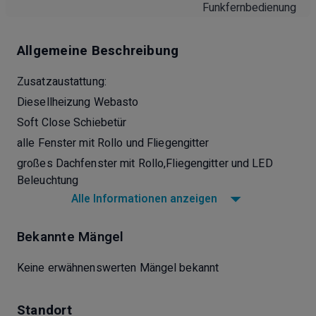
Funkfernbedienung
Allgemeine Beschreibung
Zusatzaustattung:
Diesellheizung Webasto
Soft Close Schiebetür
alle Fenster mit Rollo und Fliegengitter
großes Dachfenster mit Rollo,Fliegengitter und LED
Beleuchtung
Alle Informationen anzeigen
2 USB Anschlüsse über dem Bett, 1 x am Fernseher und
zusätzlich an der Küche
Bekannte Mängel
TV mit elektr.Satanlage Alden
Fahrradheckträger
Keine erwähnenswerten Mängel bekannt
Klimaanlage Dometic über dem Bett
Topper für Bett
Standort