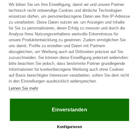
senden.
Wir bitten Sie um Ihre Einwilligung, damit wir und unsere Partner
technisch nicht notwendige Cookies und ähnliche Technologien
einsetzen dürfen, um personenbezogene Daten wie Ihre IP-Adresse
Frage an den Fahrzeughalter stellen
zu verarbeiten. Diese Daten nutzen wir, um Anzeigen und Inhalte
für Sie zu personalisieren, deren Erfolg zu messen und durch die
Analyse Ihres Nutzungsverhaltens wertvolle Erkenntnisse für
unsere Produktentwicklung zu gewinnen. Zudem ermöglichen Sie
uns damit, Profile zu erstellen und Daten mit Partnern
abzugleichen, um Werbung auch auf Drittseiten präziser auf Sie
zuzuschneiden. Sie können diese Einwilligung jederzeit widerrufen;
bitte beachten Sie jedoch, dass bestimmte Partner grundlegende
Informationen für kontextbezogene Werbung auch ohne Cookies
auf Basis berechtigter Interessen verarbeiten, sofern Sie dem nicht
in den Einstellungen ausdrücklich widersprechen.
Plattform
Lernen Sie mehr
Unternehmen
Rechtliches
Startseite
Über uns
AGB
Kaufen
Kontakt
Datenschutz
Einverstanden
Verkaufen
Ratgeber
Impressum
Häufige Fragen
Jobs
Händler
Partner
Konfigurieren