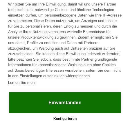
senden.
Wir bitten Sie um Ihre Einwilligung, damit wir und unsere Partner
technisch nicht notwendige Cookies und ähnliche Technologien
einsetzen dürfen, um personenbezogene Daten wie Ihre IP-Adresse
Frage an den Fahrzeughalter stellen
zu verarbeiten. Diese Daten nutzen wir, um Anzeigen und Inhalte
für Sie zu personalisieren, deren Erfolg zu messen und durch die
Analyse Ihres Nutzungsverhaltens wertvolle Erkenntnisse für
unsere Produktentwicklung zu gewinnen. Zudem ermöglichen Sie
uns damit, Profile zu erstellen und Daten mit Partnern
abzugleichen, um Werbung auch auf Drittseiten präziser auf Sie
zuzuschneiden. Sie können diese Einwilligung jederzeit widerrufen;
bitte beachten Sie jedoch, dass bestimmte Partner grundlegende
Informationen für kontextbezogene Werbung auch ohne Cookies
auf Basis berechtigter Interessen verarbeiten, sofern Sie dem nicht
in den Einstellungen ausdrücklich widersprechen.
Plattform
Lernen Sie mehr
Unternehmen
Rechtliches
Startseite
Über uns
AGB
Kaufen
Kontakt
Datenschutz
Einverstanden
Verkaufen
Ratgeber
Impressum
Häufige Fragen
Jobs
Händler
Partner
Konfigurieren