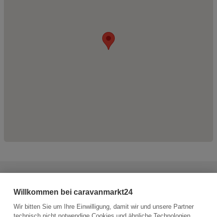
Haben Sie weitere Fragen zum Fahrzeug?
Willkommen bei caravanmarkt24
Sie haben die Möglichkeit, dem Verkäufer eine Nachricht zu
senden.
Wir bitten Sie um Ihre Einwilligung, damit wir und unsere Partner
technisch nicht notwendige Cookies und ähnliche Technologien