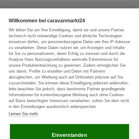
Haben Sie weitere Fragen zum Fahrzeug?
Willkommen bei caravanmarkt24
Sie haben die Möglichkeit, dem Verkäufer eine Nachricht zu
senden.
Wir bitten Sie um Ihre Einwilligung, damit wir und unsere Partner
technisch nicht notwendige Cookies und ähnliche Technologien
einsetzen dürfen, um personenbezogene Daten wie Ihre IP-Adresse
Frage an den Fahrzeughalter stellen
zu verarbeiten. Diese Daten nutzen wir, um Anzeigen und Inhalte
für Sie zu personalisieren, deren Erfolg zu messen und durch die
Analyse Ihres Nutzungsverhaltens wertvolle Erkenntnisse für
unsere Produktentwicklung zu gewinnen. Zudem ermöglichen Sie
uns damit, Profile zu erstellen und Daten mit Partnern
abzugleichen, um Werbung auch auf Drittseiten präziser auf Sie
zuzuschneiden. Sie können diese Einwilligung jederzeit widerrufen;
bitte beachten Sie jedoch, dass bestimmte Partner grundlegende
Informationen für kontextbezogene Werbung auch ohne Cookies
auf Basis berechtigter Interessen verarbeiten, sofern Sie dem nicht
in den Einstellungen ausdrücklich widersprechen.
Plattform
Lernen Sie mehr
Unternehmen
Rechtliches
Startseite
Über uns
AGB
Kaufen
Kontakt
Datenschutz
Einverstanden
Verkaufen
Ratgeber
Impressum