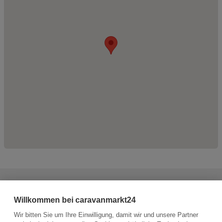
Haben Sie weitere Fragen zum Fahrzeug?
Willkommen bei caravanmarkt24
Sie haben die Möglichkeit, dem Verkäufer eine Nachricht zu
senden.
Wir bitten Sie um Ihre Einwilligung, damit wir und unsere Partner