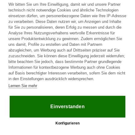
senden.
Wir bitten Sie um Ihre Einwilligung, damit wir und unsere Partner
technisch nicht notwendige Cookies und ähnliche Technologien
einsetzen dürfen, um personenbezogene Daten wie Ihre IP-Adresse
Frage an den Fahrzeughalter stellen
zu verarbeiten. Diese Daten nutzen wir, um Anzeigen und Inhalte
für Sie zu personalisieren, deren Erfolg zu messen und durch die
Analyse Ihres Nutzungsverhaltens wertvolle Erkenntnisse für
unsere Produktentwicklung zu gewinnen. Zudem ermöglichen Sie
uns damit, Profile zu erstellen und Daten mit Partnern
abzugleichen, um Werbung auch auf Drittseiten präziser auf Sie
zuzuschneiden. Sie können diese Einwilligung jederzeit widerrufen;
bitte beachten Sie jedoch, dass bestimmte Partner grundlegende
Informationen für kontextbezogene Werbung auch ohne Cookies
auf Basis berechtigter Interessen verarbeiten, sofern Sie dem nicht
in den Einstellungen ausdrücklich widersprechen.
Plattform
Lernen Sie mehr
Unternehmen
Rechtliches
Startseite
Über uns
AGB
Kaufen
Kontakt
Datenschutz
Einverstanden
Verkaufen
Ratgeber
Impressum
Häufige Fragen
Jobs
Händler
Partner
Konfigurieren