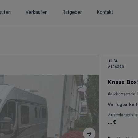
aufen
Verkaufen
Ratgeber
Kontakt
Int Nr.
#126308
Knaus BoxS
Auktionsende: D
Verfügbarkeit
Zuschlagspreis
... €