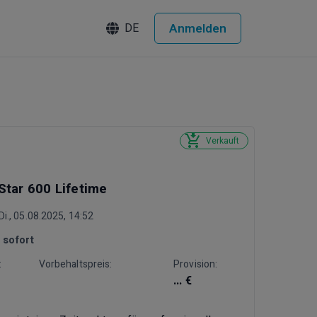
Anmelden
DE
Verkauft
tar 600 Lifetime
i., 05.08.2025, 14:52
:
sofort
:
Vorbehaltspreis:
Provision:
... €