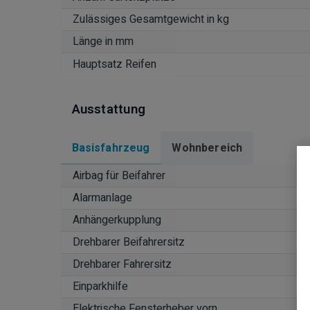
Zulässiges Gesamtgewicht in kg
Länge in mm
Hauptsatz Reifen
Ausstattung
Basisfahrzeug
Wohnbereich
Airbag für Beifahrer
Alarmanlage
Anhängerkupplung
Drehbarer Beifahrersitz
Drehbarer Fahrersitz
Einparkhilfe
Elektrische Fensterheber vorn