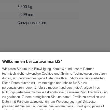
3.500 kg
5.999 mm
Ganzjahresreifen
Willkommen bei caravanmarkt24
Wir bitten Sie um Ihre Einwilligung, damit wir und unsere Partner
technisch nicht notwendige Cookies und ähnliche Technologien einsetzen
dürfen, um personenbezogene Daten wie Ihre IP-Adresse zu verarbeiten.
Diese Daten nutzen wir, um Anzeigen und Inhalte für Sie zu
personalisieren, deren Erfolg zu messen und durch die Analyse Ihres
Nutzungsverhaltens wertvolle Erkenntnisse für unsere Produktentwicklung
zu gewinnen. Zudem ermöglichen Sie uns damit, Profile zu erstellen und
Kamera
Daten mit Partnern abzugleichen, um Werbung auch auf Drittseiten
präziser auf Sie zuzuschneiden. Sie können diese Einwilligung jederzeit