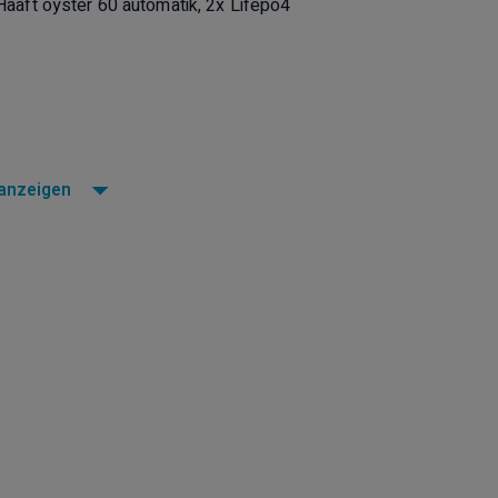
 Haaft oyster 60 automatik, 2x Lifepo4
 anzeigen