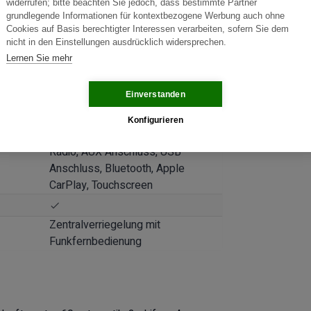
widerrufen; bitte beachten Sie jedoch, dass bestimmte Partner
grundlegende Informationen für kontextbezogene Werbung auch ohne
Cookies auf Basis berechtigter Interessen verarbeiten, sofern Sie dem
nicht in den Einstellungen ausdrücklich widersprechen.
Lernen Sie mehr
Einverstanden
Konfigurieren
Radio, AUX Anschluss, USB
Anschluss, Bluetooth, Apple
CarPlay, Touchscreen
Zentralverriegelung mit
Funkfernbedienung