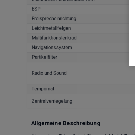
ESP
Freisprecheinrichtung
Leichtmetallfelgen
Multifunktionslenkrad
Navigationssystem
Partikelfilter
Radio und Sound
Tempomat
Zentralverriegelung
Allgemeine Beschreibung