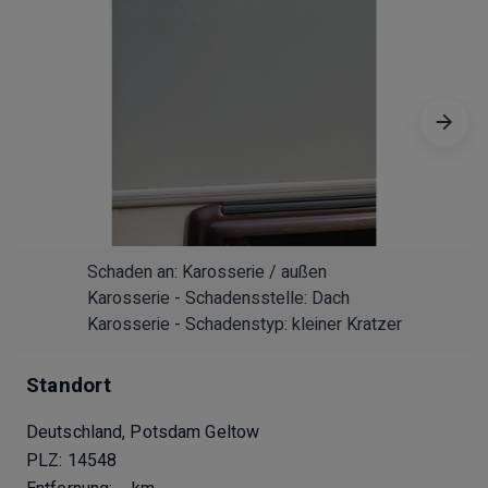
WC
dreier Fahrradträger
Heckleiter
Dachreling
große Heckgarage beidseitig zugänglich
Markise
TV + Sat-Anlage
sehr gepflegter Zustand
Zusätzlich:
3m Kederleiste
Schaden an: Karosserie / außen
Karosserie - Schadensstelle: Dach
Karosserie - Schadenstyp: kleiner Kratzer
Standort
Deutschland, Potsdam Geltow
PLZ: 14548