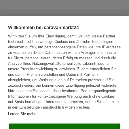
Haben Sie weitere Fragen zum Fahrzeug?
Willkommen bei caravanmarkt24
Sie haben die Möglichkeit, dem Verkäufer eine Nachricht zu
senden.
Wir bitten Sie um Ihre Einwilligung, damit wir und unsere Partner
technisch nicht notwendige Cookies und ähnliche Technologien
einsetzen dürfen, um personenbezogene Daten wie Ihre IP-Adresse
Frage an den Fahrzeughalter stellen
zu verarbeiten. Diese Daten nutzen wir, um Anzeigen und Inhalte
für Sie zu personalisieren, deren Erfolg zu messen und durch die
Analyse Ihres Nutzungsverhaltens wertvolle Erkenntnisse für
unsere Produktentwicklung zu gewinnen. Zudem ermöglichen Sie
uns damit, Profile zu erstellen und Daten mit Partnern
abzugleichen, um Werbung auch auf Drittseiten präziser auf Sie
zuzuschneiden. Sie können diese Einwilligung jederzeit widerrufen;
bitte beachten Sie jedoch, dass bestimmte Partner grundlegende
Informationen für kontextbezogene Werbung auch ohne Cookies
auf Basis berechtigter Interessen verarbeiten, sofern Sie dem nicht
in den Einstellungen ausdrücklich widersprechen.
Plattform
Lernen Sie mehr
Unternehmen
Rechtliches
Startseite
Über uns
AGB